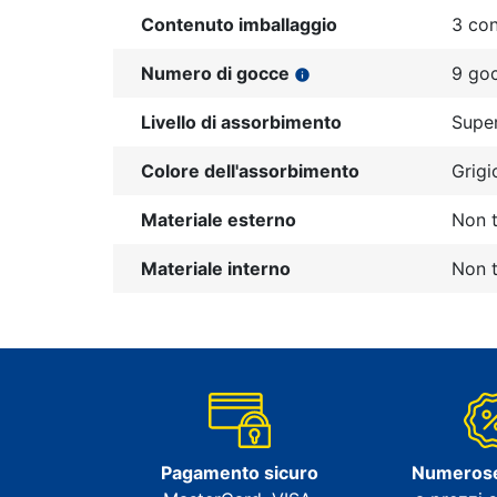
Contenuto imballaggio
3 con
Numero di gocce
9 go
info
Livello di assorbimento
Super
Colore dell'assorbimento
Grigi
Materiale esterno
Non t
Materiale interno
Non t
Pagamento sicuro
Numeros