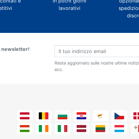
contati e
in pochi giorni
opzional
itivi
lavorativi
spedizio
disc
ra newsletter!
Resta aggiornato sulle nostre ultime notiz
ecc.