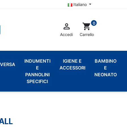
Italiano
0

shopping_cart
Accedi
Carrello
INDUMENTI
IGIENE E
BAMBINO
VERSA
E
ACCESSORI
E
PANNOLINI
NEONATO
SPECIFICI
MALL