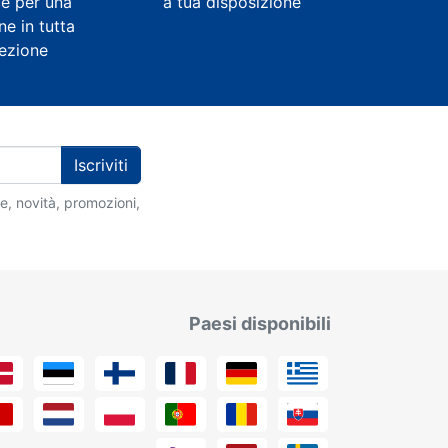
e per una
a tua disposizione
ne in tutta
rezione
Iscriviti
ie, novità, promozioni,
Paesi disponibili