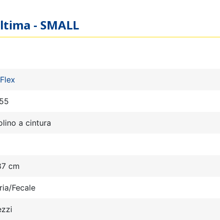
Ultima - SMALL
Flex
55
lino a cintura
87 cm
ria/Fecale
ezzi