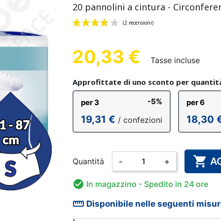
20 pannolini a cintura - Circonfere
 ANATOMICO
 IN COTONE
LINO A
GLINO
MUTANDINA DI FISSAGGIO
MUTANDINA IN PLASTICA
GUANTO SANITARIO
MUTANDINA
PANNOLIN
ALLARME
NDINA
MO
BAMBINO
BAM
AD
20,33 €
Tasse incluse
(2 recensioni)
Approfittate di uno sconto per quantit
-5%
per 3
per 6
DA BAGNO
ATORE ED
AMA
DISINFEZIONE DELLE MANI
PANNOLINO LAVABILE
BODY
PIGIAM
INTEG
T
19,31 €
18,30 
/ confezioni
-ODORI
BINO
E DELLE SUPERFICI
BAMBINO
ALIM

A
Quantità
-
+

In magazzino
- Spedito in 24 ore
straighten
Disponibile nelle seguenti misur