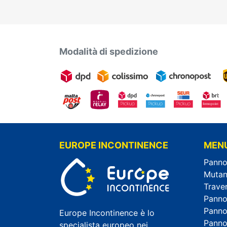
Modalità di spedizione
EUROPE INCONTINENCE
MEN
Panno
Mutan
Trave
Pannol
Panno
Europe Incontinence è lo
Panno
specialista europeo nei