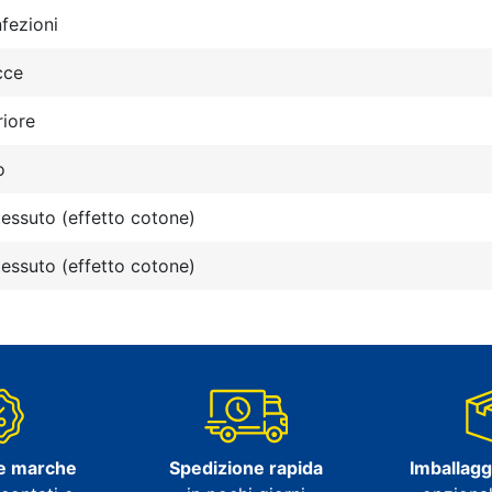
fezioni
cce
iore
o
essuto (effetto cotone)
essuto (effetto cotone)
e marche
Spedizione rapida
Imballagg