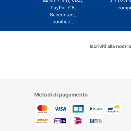
MasterCard, VISA,
a prezzi s
PayPal, CB,
compet
Bancontact,
bonifico…
Iscriviti alla nost
Metodi di pagamento