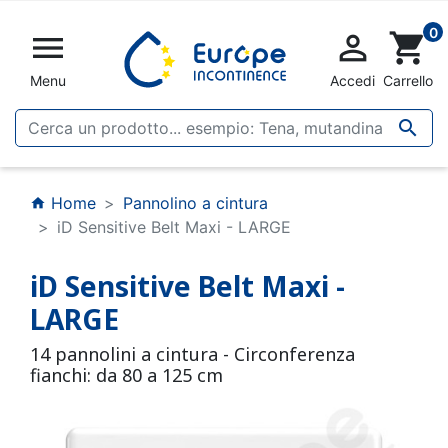
0


shopping_cart
Menu
Accedi
Carrello

Home
Pannolino a cintura
home
iD Sensitive Belt Maxi - LARGE
iD Sensitive Belt Maxi -
LARGE
14 pannolini a cintura - Circonferenza
fianchi: da 80 a 125 cm