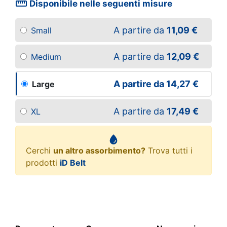
straighten
Disponibile nelle seguenti misure
A partire da
11,09 €
Small
A partire da
12,09 €
Medium
A partire da
14,27 €
Large
A partire da
17,49 €
XL
Cerchi
un altro assorbimento?
Trova tutti i
prodotti
iD Belt