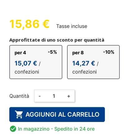
15,86 €
Tasse incluse
Approfittate di uno sconto per quantità
-5%
-10%
per 4
per 8
15,07 €
14,27 €
/
/
confezioni
confezioni
Quantità
-
+

AGGIUNGI AL CARRELLO

In magazzino
- Spedito in 24 ore