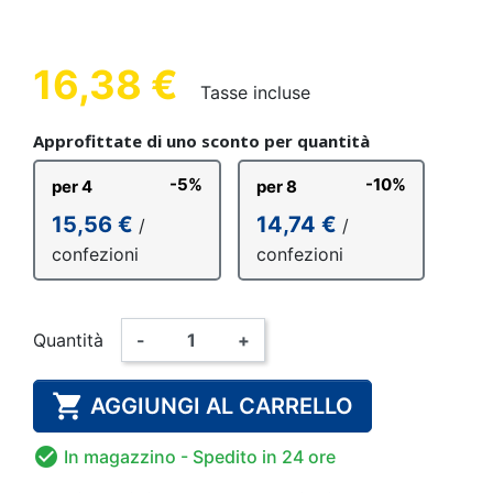
16,38 €
Tasse incluse
Approfittate di uno sconto per quantità
-5%
-10%
per 4
per 8
15,56 €
14,74 €
/
/
confezioni
confezioni
Quantità
-
+

AGGIUNGI AL CARRELLO

In magazzino
- Spedito in 24 ore