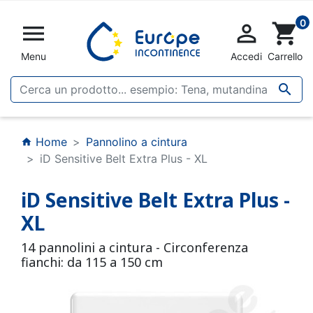
0


shopping_cart
Menu
Accedi
Carrello

Home
Pannolino a cintura
home
iD Sensitive Belt Extra Plus - XL
iD Sensitive Belt Extra Plus -
XL
14 pannolini a cintura - Circonferenza
fianchi: da 115 a 150 cm