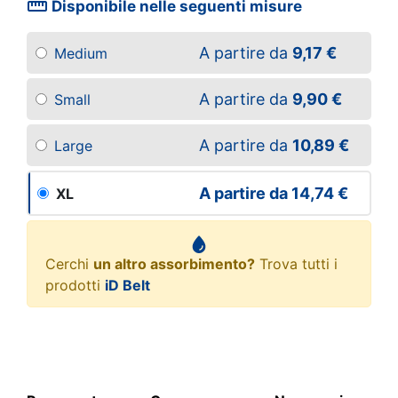
straighten
Disponibile nelle seguenti misure
A partire da
9,17 €
Medium
A partire da
9,90 €
Small
A partire da
10,89 €
Large
A partire da
14,74 €
XL
Cerchi
un altro assorbimento?
Trova tutti i
prodotti
iD Belt