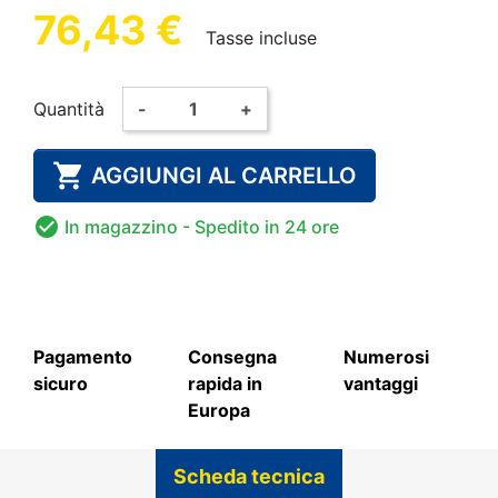
76,43 €
Tasse incluse
Quantità
-
+

AGGIUNGI AL CARRELLO

In magazzino
- Spedito in 24 ore
Pagamento
Consegna
Numerosi
sicuro
rapida in
vantaggi
Europa
Scheda tecnica