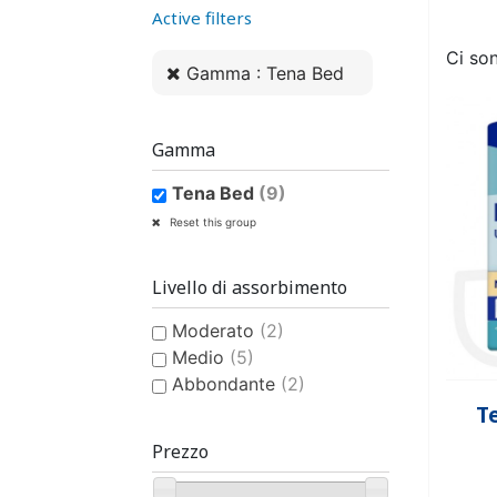
Active filters
ASSORBENTE ANATOMICO
MUTANDINA IN PLASTICA
PANNOLINO CLASSICO
IGIENE E CURA DELLA
ASSORBENTE
MUTANDINA
PANNO
BAVA
PERSONA
DONNA
MUTA
UO
Ci son
Gamma : Tena Bed
Gamma
Tena Bed
(9)
Reset this group
PRODOTTI DI SUPPORTO
COSTUME DA BAGNO
PANNOLINO PISCINA
COSTUME 
SMACCHI
PIGI
PER L'INCONTINENZA
BAMBINO
ELIMINA
BAM
Livello di assorbimento
Moderato
(2)
Medio
(5)
Abbondante
(2)
T
Prezzo
IGIENE E CURA DEL
BAMBINO