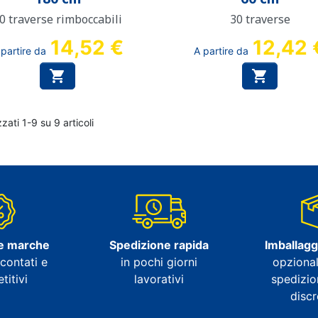
0 traverse rimboccabili
30 traverse
14,52 €
12,42 
 partire da
A partire da


zzati 1-9 su 9 articoli
e marche
Spedizione rapida
Imballagg
contati e
in pochi giorni
opzional
itivi
lavorativi
spedizio
disc