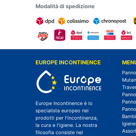
Modalità di spedizione
EUROPE INCONTINENCE
MEN
Panno
Mutan
Trave
Pannol
Panno
Europe Incontinence è lo
Panno
specialista europeo nei
Bambi
prodotti per l'incontinenza,
Igiene
la cura e l'igiene. La nostra
Assor
filosofia consiste nel