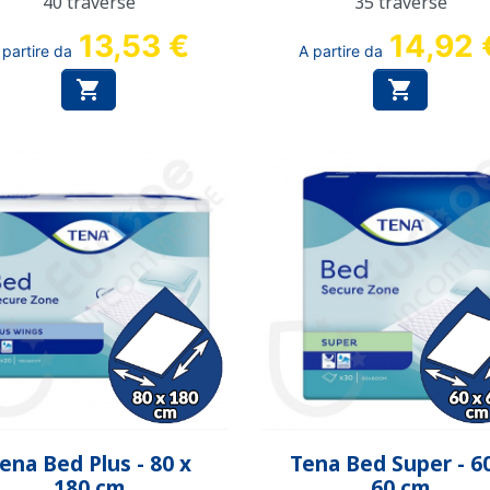
40 traverse
35 traverse
13,53 €
14,92 
 partire da
A partire da


Anteprima
Anteprima


ena Bed Plus - 80 x
Tena Bed Super - 6
180 cm
60 cm