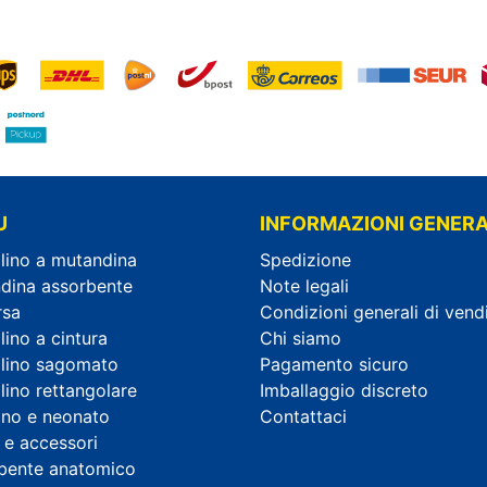
U
INFORMAZIONI GENERA
lino a mutandina
Spedizione
dina assorbente
Note legali
rsa
Condizioni generali di vend
ino a cintura
Chi siamo
lino sagomato
Pagamento sicuro
lino rettangolare
Imballaggio discreto
no e neonato
Contattaci
 e accessori
bente anatomico