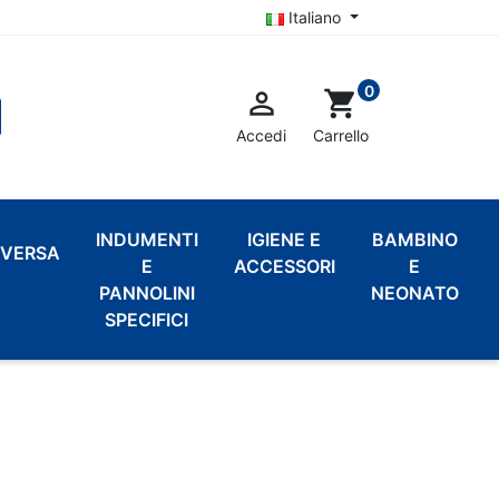
Italiano
0

shopping_cart
Accedi
Carrello
INDUMENTI
IGIENE E
BAMBINO
VERSA
E
ACCESSORI
E
PANNOLINI
NEONATO
SPECIFICI