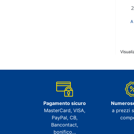
2
A
Visuali
Pagamento sicuro
Numeros
MasterCard, VISA,
a prezzi s
PayPal, CB,
compet
Bancontact,
bonifico…