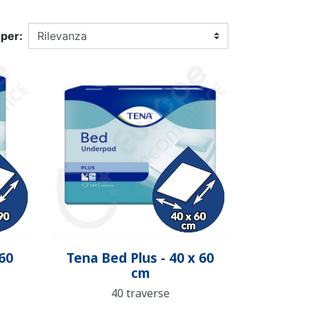
 IN COTONE
O LAVABILE
 STOP PIPÌ
PANNOLINO PISCINA
CONTENITORE PER
MUTANDINA DI
BINO
ULTI
APPRENDIMENTO
PANNOLINI
 per:
A BAMBINO
RATORE
UTA
CALZINO ANTISCIVOLO
ALLARME STOP PIPÌ
ENTARE
BAMBINO
Anteprima

60
Tena Bed Plus - 40 x 60
cm
40 traverse