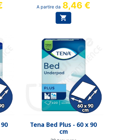
€
8,46 €
A partire da

Anteprima

 90
Tena Bed Plus - 60 x 90
cm