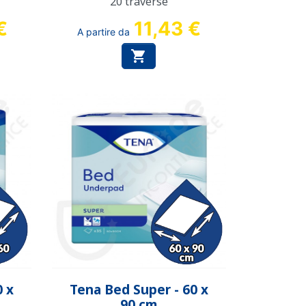
20 traverse
€
11,43 €
A partire da

Anteprima

0 x
Tena Bed Super - 60 x
90 cm