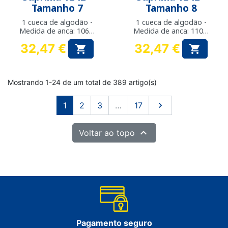
Tamanho 7
Tamanho 8
1 cueca de algodão -
1 cueca de algodão -
Medida de anca: 106 a
Medida de anca: 110 a
109 cm
113 cm
32,47 €
32,47 €


Preço
Preço
Mostrando 1-24 de um total de 389 artigo(s)
Próximo
1
2
3
…
17


Voltar ao topo
Pagamento seguro