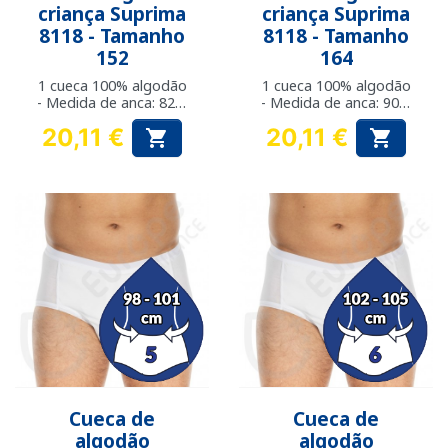
criança Suprima
criança Suprima
8118 - Tamanho
8118 - Tamanho
152
164
1 cueca 100% algodão
1 cueca 100% algodão
- Medida de anca: 82 a
- Medida de anca: 90 a
89 cm
93 cm
20,11 €
20,11 €


Preço
Preço
Cueca de
Cueca de
algodão
algodão