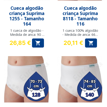
Cueca algodão
Cueca algodão
criança Suprima
criança Suprima
1255 - Tamanho
8118 - Tamanho
164
116
1 cueca de algodão -
1 cueca 100% algodão
Medida de anca: 90 a
- Medida de anca: 66 a
93 cm
69 cm
26,85 €
20,11 €


Preço
Preço