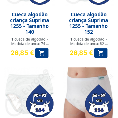
Cueca algodão
Cueca algodão
criança Suprima
criança Suprima
1255 - Tamanho
1255 - Tamanho
140
152
1 cueca de algodão -
1 cueca de algodão -
Medida de anca: 74 a
Medida de anca: 82 a
81 cm
89 cm
26,85 €
26,85 €


Preço
Preço