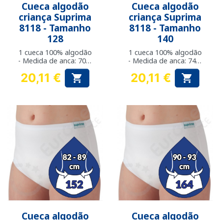
Cueca algodão
Cueca algodão
criança Suprima
criança Suprima
8118 - Tamanho
8118 - Tamanho
128
140
1 cueca 100% algodão
1 cueca 100% algodão
- Medida de anca: 70 a
- Medida de anca: 74 a
73 cm
81 cm
20,11 €
20,11 €


Preço
Preço
Cueca algodão
Cueca algodão