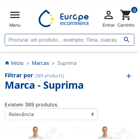
0


shopping_cart
Menu
Entrar
Carrinho

Início
Marcas
Suprima
home
Filtrar por
(389 products)
Marca - Suprima
Existem 389 produtos.