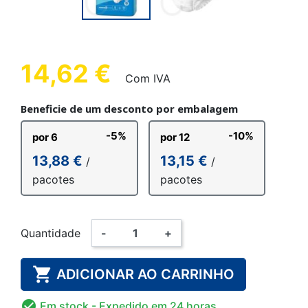
14,62 €
Com IVA
Beneficie de um desconto por embalagem
-5%
-10%
por 6
por 12
13,88 €
13,15 €
/
/
pacotes
pacotes
Quantidade
-
+

ADICIONAR AO CARRINHO

Em stock
- Expedido em 24 horas