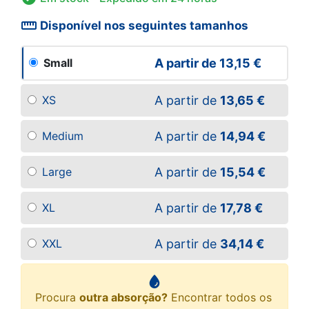
straighten
Disponível nos seguintes tamanhos
A partir de
13,15 €
Small
A partir de
13,65 €
XS
A partir de
14,94 €
Medium
A partir de
15,54 €
Large
A partir de
17,78 €
XL
A partir de
34,14 €
XXL
Procura
outra absorção?
Encontrar todos os