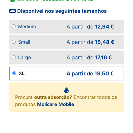
straighten
Disponível nos seguintes tamanhos
A partir de
12,94 €
Medium
A partir de
15,48 €
Small
A partir de
17,16 €
Large
A partir de
19,50 €
XL
Procura
outra absorção?
Encontrar todos os
produtos
Molicare Mobile