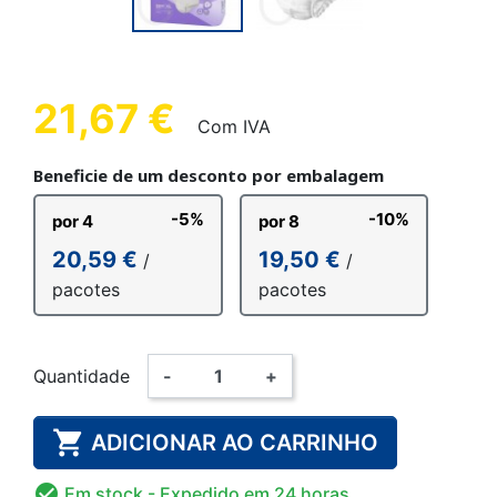
21,67 €
Com IVA
Beneficie de um desconto por embalagem
-5%
-10%
por 4
por 8
20,59 €
19,50 €
/
/
pacotes
pacotes
Quantidade
-
+

ADICIONAR AO CARRINHO

Em stock
- Expedido em 24 horas