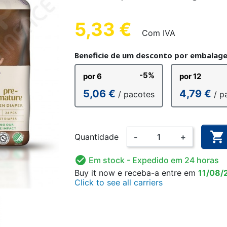
ANATÓMICA
ALGODÃO
 FÁCIL
ETE
CUECA DE FIXAÇÃO
CUECA PLÁSTICA
LUVA DE EXAME
FRALDA LAV
ALARME 
CUECA 
ULINA
CRIANÇA
CRI
5,33 €
Com IVA
Beneficie de um desconto por embalag
-5%
por 6
por 12
AMA
BODY
FATO 
5,06 €
4,79 €
/ pacotes
/ p
NHO CRIANÇA
DOAS E
DESINFECÇÃO DAS MÃOS
FRALDA LAVÁVEL
SUPLEMENT
PIJAMA
RIZANTE
E SUPERFÍCIES
CRIANÇA

Quantidade
-
+

Em stock
- Expedido em 24 horas
Buy it now
e receba-a
entre em
11/08/
Click to see all carriers