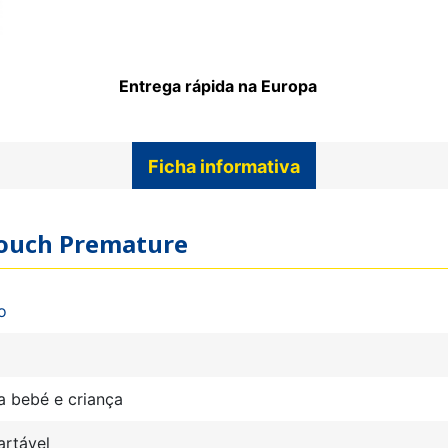
Entrega rápida na Europa
Ficha informativa
 Touch Premature
o
a bebé e criança
artável