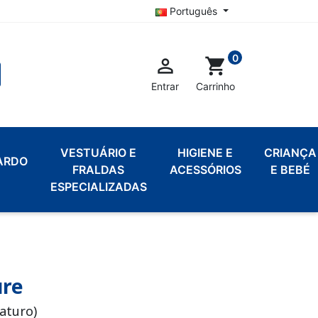
Português
0

shopping_cart
Entrar
Carrinho
VESTUÁRIO E
HIGIENE E
CRIANÇA
ARDO
FRALDAS
ACESSÓRIOS
E BEBÉ
ESPECIALIZADAS
ure
aturo)