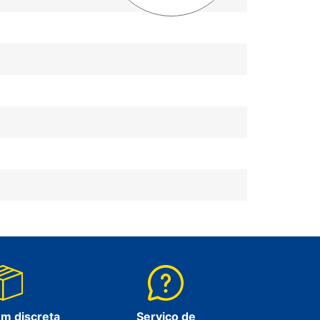
m discreta
Serviço de