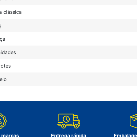
a clássica
g
nça
nidades
cotes
elo
s marcas
Entrega rápida
Embalage