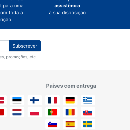
l para uma
assistência
com toda a
à sua disposição
crição
Subscrever
des, promoções, etc.
Países com entrega