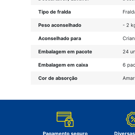
Tipo de fralda
Frald
Peso aconselhado
- 2 k
Aconselhado para
Cria
Embalagem em pacote
24 u
Embalagem em caixa
6 pa
Cor de absorção
Amar
Pagamento seguro
Diversa