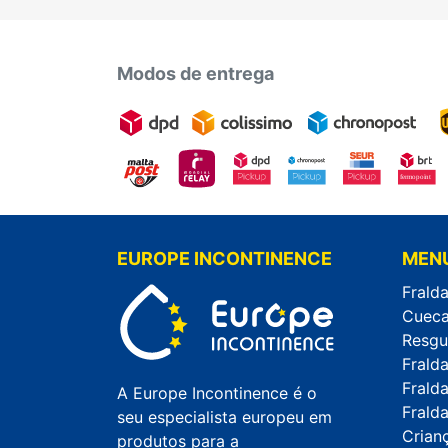
Modos de entrega
EUROPE INCONTINENCE
MEN
Fralda
Cueca
Resgu
Frald
Frald
A Europe Incontinence é o
Fralda
seu especialista europeu em
Crian
produtos para a