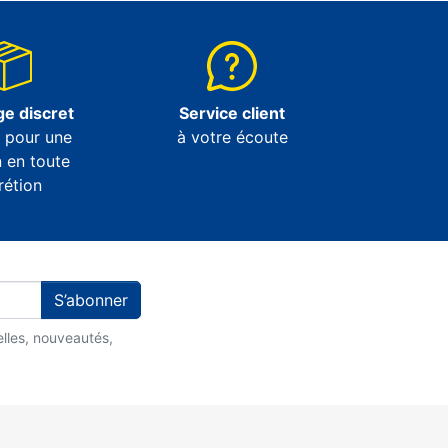
e discret
Service client
e pour une
à votre écoute
n en toute
rétion
S’abonner
lles, nouveautés,