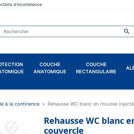
ections d'incontinence

OTECTION
COUCHE
COUCHE
AL
ATOMIQUE
ANATOMIQUE
RECTANGULAIRE
de à la continence
Rehausse WC blanc en mousse injecté
Rehausse WC blanc en
couvercle