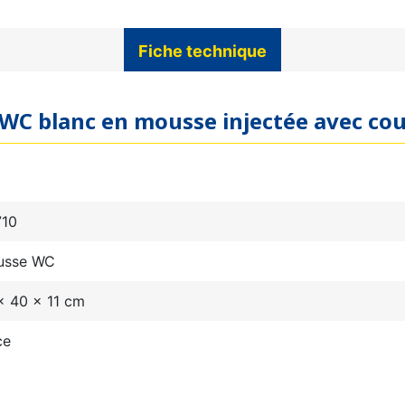
Fiche technique
 WC blanc en mousse injectée avec cou
710
usse WC
x 40 x 11 cm
ce