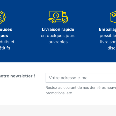
euses
Livraison rapide
Emballag
ques
en quelques jours
possibl
duits et
ouvrables
livraiso
itifs
disc
notre newsletter !
Restez au courant de nos dernières nouve
promotions, etc.