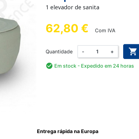
ANATÓMICA
ALGODÃO
 FÁCIL
ETE
CUECA DE FIXAÇÃO
CUECA PLÁSTICA
LUVA DE EXAME
FRALDA LAV
ALARME 
CUECA 
1 elevador de sanita
ULINA
CRIANÇA
CRI
62,80 €
Com IVA

Quantidade
-
+
AMA
BODY
FATO 
NHO CRIANÇA
DOAS E
DESINFECÇÃO DAS MÃOS
FRALDA LAVÁVEL
SUPLEMENT
PIJAMA

Em stock
- Expedido em 24 horas
RIZANTE
E SUPERFÍCIES
CRIANÇA
Entrega rápida na Europa