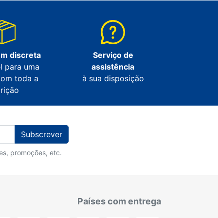
m discreta
Serviço de
l para uma
assistência
com toda a
à sua disposição
crição
Subscrever
des, promoções, etc.
Países com entrega