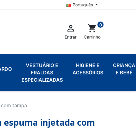
Português
0

shopping_cart
Entrar
Carrinho
VESTUÁRIO E
HIGIENE E
CRIANÇA
ARDO
FRALDAS
ACESSÓRIOS
E BEBÉ
ESPECIALIZADAS
a com tampa
m espuma injetada com