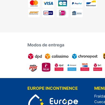
Modos de entrega
EUROPE INCONTINENCE
MEN
Fralda
Cueca