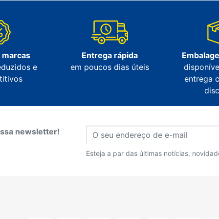
s marcas
Entrega rápida
Embalage
eduzidos e
em poucos dias úteis
disponíve
itivos
entrega 
dis
ssa newsletter!
Esteja a par das últimas notícias, novida