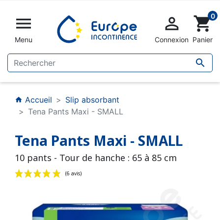
0


shopping_cart
Menu
Connexion
Panier

Accueil
Slip absorbant
home
Tena Pants Maxi - SMALL
Tena Pants Maxi - SMALL
10 pants - Tour de hanche : 65 à 85 cm
(6 avis)