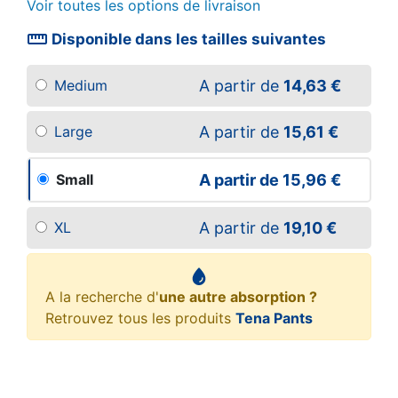
Voir toutes les options de livraison
straighten
Disponible dans les tailles suivantes
A partir de
14,63 €
Medium
A partir de
15,61 €
Large
A partir de
15,96 €
Small
A partir de
19,10 €
XL
A la recherche d'
une autre absorption ?
Retrouvez tous les produits
Tena Pants