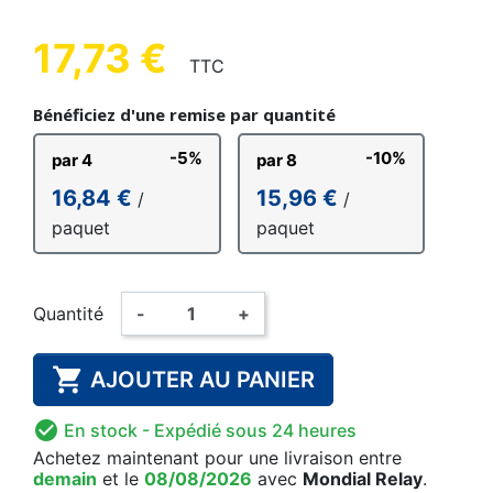
17,73 €
TTC
Bénéficiez d'une remise par quantité
-5%
-10%
par 4
par 8
16,84 €
15,96 €
/
/
paquet
paquet
Quantité
-
+

AJOUTER AU PANIER

En stock
- Expédié sous 24 heures
Achetez maintenant
pour une livraison
entre
demain
et le
08/08/2026
avec
Mondial Relay
.