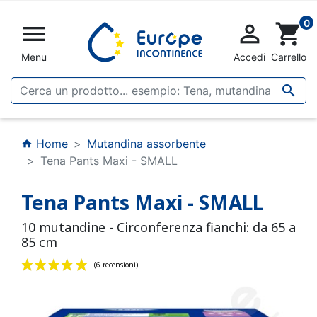
0


shopping_cart
Menu
Accedi
Carrello

Home
Mutandina assorbente
home
Tena Pants Maxi - SMALL
Tena Pants Maxi - SMALL
10 mutandine - Circonferenza fianchi: da 65 a
85 cm
(6 recensioni)