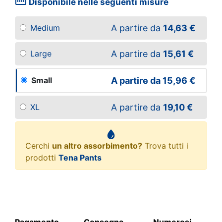
straighten
Disponibile nelle seguenti misure
A partire da
14,63 €
Medium
A partire da
15,61 €
Large
A partire da
15,96 €
Small
A partire da
19,10 €
XL
Cerchi
un altro assorbimento?
Trova tutti i
prodotti
Tena Pants
Pagamento
Consegna
Numerosi