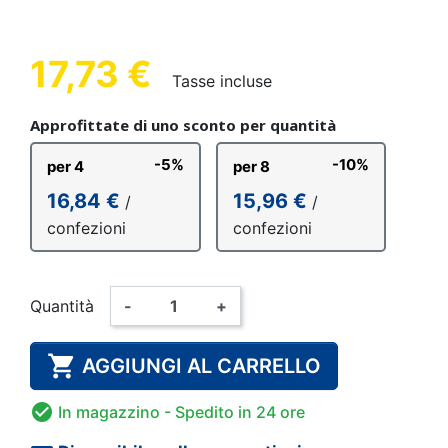
17,73 €
Tasse incluse
Approfittate di uno sconto per quantità
-5%
-10%
per 4
per 8
16,84 €
15,96 €
/
/
confezioni
confezioni
Quantità
-
+

AGGIUNGI AL CARRELLO

In magazzino
- Spedito in 24 ore