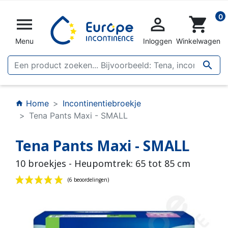
0


shopping_cart
Menu
Inloggen
Winkelwagen

Home
Incontinentiebroekje
home
Tena Pants Maxi - SMALL
Tena Pants Maxi - SMALL
10 broekjes - Heupomtrek: 65 tot 85 cm
(6 beoordelingen)