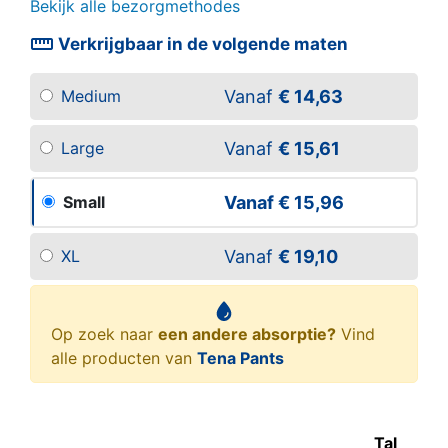
Bekijk alle bezorgmethodes
straighten
Verkrijgbaar in de volgende maten
Vanaf
€ 14,63
Medium
Vanaf
€ 15,61
Large
Vanaf
€ 15,96
Small
Vanaf
€ 19,10
XL
Op zoek naar
een andere absorptie?
Vind
alle producten van
Tena Pants
Tal