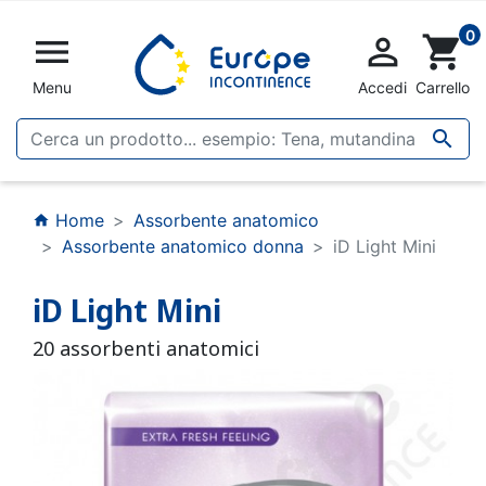
0


shopping_cart
Menu
Accedi
Carrello

Home
Assorbente anatomico
home
Assorbente anatomico donna
iD Light Mini
iD Light Mini
20 assorbenti anatomici