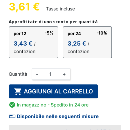
3,61 €
Tasse incluse
Approfittate di uno sconto per quantità
-5%
-10%
per 12
per 24
3,43 €
3,25 €
/
/
confezioni
confezioni
Quantità
-
+

AGGIUNGI AL CARRELLO

In magazzino
- Spedito in 24 ore
straighten
Disponibile nelle seguenti misure