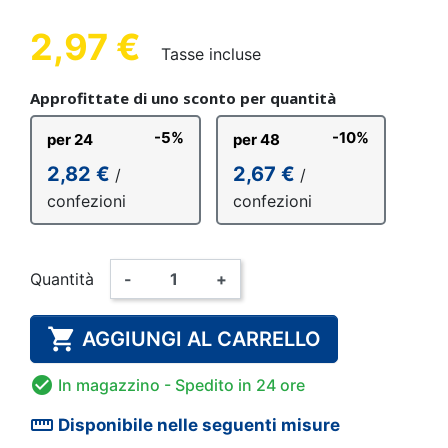
2,97 €
Tasse incluse
Approfittate di uno sconto per quantità
-5%
-10%
per 24
per 48
2,82 €
2,67 €
/
/
confezioni
confezioni
Quantità
-
+

AGGIUNGI AL CARRELLO

In magazzino
- Spedito in 24 ore
straighten
Disponibile nelle seguenti misure