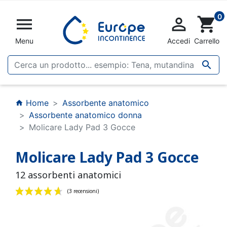
0


shopping_cart
Menu
Accedi
Carrello

Home
Assorbente anatomico
home
Assorbente anatomico donna
Molicare Lady Pad 3 Gocce
Molicare Lady Pad 3 Gocce
12 assorbenti anatomici
(3 recensioni)