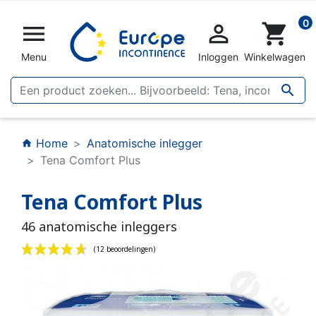
0


shopping_cart
Menu
Inloggen
Winkelwagen

Home
Anatomische inlegger
home
Tena Comfort Plus
Tena Comfort Plus
46 anatomische inleggers
(12 beoordelingen)