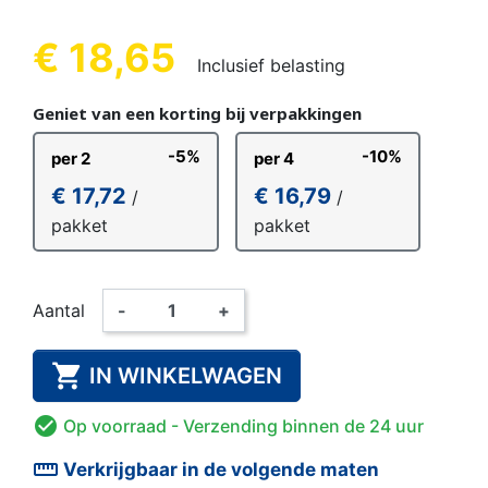
€ 18,65
Inclusief belasting
Geniet van een korting bij verpakkingen
-5%
-10%
per 2
per 4
€ 17,72
€ 16,79
/
/
pakket
pakket
Aantal
-
+

IN WINKELWAGEN

Op voorraad
- Verzending binnen de 24 uur
straighten
Verkrijgbaar in de volgende maten