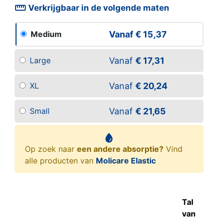
straighten
Verkrijgbaar in de volgende maten
Vanaf
€ 15,37
Medium
Vanaf
€ 17,31
Large
Vanaf
€ 20,24
XL
Vanaf
€ 21,65
Small
Op zoek naar
een andere absorptie?
Vind
alle producten van
Molicare Elastic
Tal
van