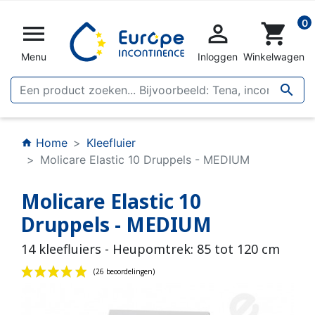
0


shopping_cart
Menu
Inloggen
Winkelwagen

Home
Kleefluier
home
Molicare Elastic 10 Druppels - MEDIUM
Molicare Elastic 10
Druppels - MEDIUM
14 kleefluiers - Heupomtrek: 85 tot 120 cm