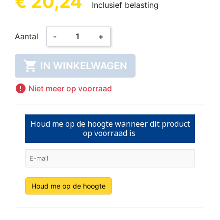
€ 20,24
Inclusief belasting
Aantal
-
+

IN WINKELWAGEN

Niet meer op voorraad
Houd me op de hoogte wanneer dit product
op voorraad is
Houd me op de hoogte