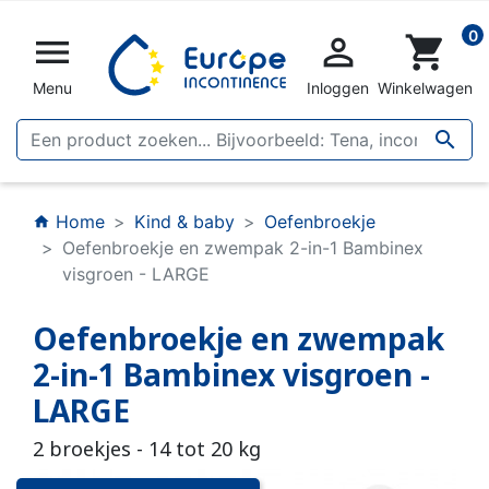
0


shopping_cart
Menu
Inloggen
Winkelwagen

Home
Kind & baby
Oefenbroekje
home
Oefenbroekje en zwempak 2-in-1 Bambinex
visgroen - LARGE
Oefenbroekje en zwempak
2-in-1 Bambinex visgroen -
LARGE
2 broekjes - 14 tot 20 kg