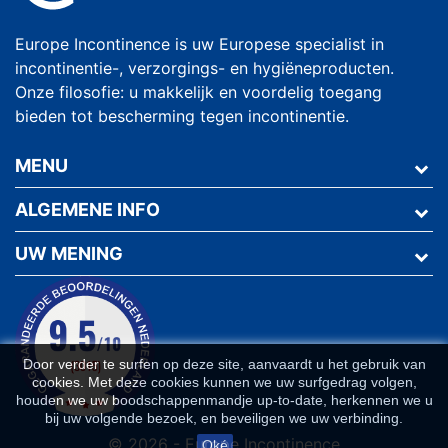
Europe Incontinence is uw Europese specialist in
incontinentie-, verzorgings- en hygiëneproducten.
Onze filosofie: u makkelijk en voordelig toegang
bieden tot bescherming tegen incontinentie.
MENU
ALGEMENE INFO
UW MENING
Door verder te surfen op deze site, aanvaardt u het gebruik van
cookies. Met deze cookies kunnen we uw surfgedrag volgen,
houden we uw boodschappenmandje up-to-date, herkennen we u
bij uw volgende bezoek, en beveiligen we uw verbinding.
© 2026 - Europe Incontinence
Oké