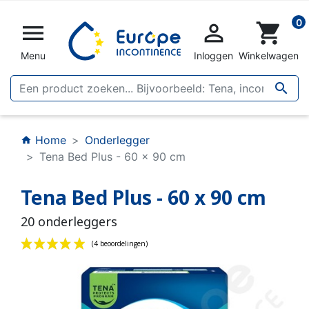
0


shopping_cart
Menu
Inloggen
Winkelwagen

Home
Onderlegger
home
Tena Bed Plus - 60 x 90 cm
Tena Bed Plus - 60 x 90 cm
20 onderleggers
(4 beoordelingen)