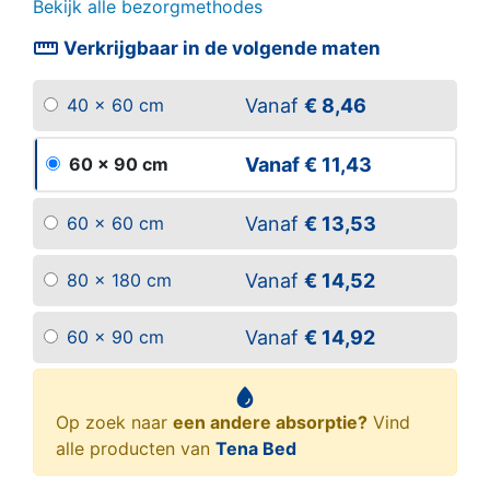
Bekijk alle bezorgmethodes
straighten
Verkrijgbaar in de volgende maten
Vanaf
€ 8,46
40 x 60 cm
Vanaf
€ 11,43
60 x 90 cm
Vanaf
€ 13,53
60 x 60 cm
Vanaf
€ 14,52
80 x 180 cm
Vanaf
€ 14,92
60 x 90 cm
Op zoek naar
een andere absorptie?
Vind
alle producten van
Tena Bed