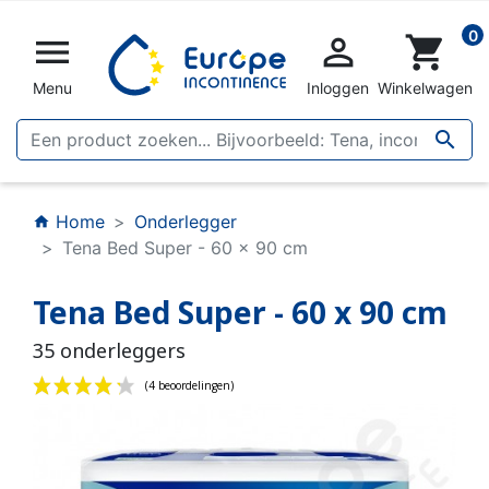
0


shopping_cart
Menu
Inloggen
Winkelwagen

Home
Onderlegger
home
Tena Bed Super - 60 x 90 cm
Tena Bed Super - 60 x 90 cm
35 onderleggers
(4 beoordelingen)