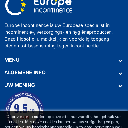
Europe Incontinence is uw Europese specialist in
incontinentie-, verzorgings- en hygiëneproducten.
Onze filosofie: u makkelijk en voordelig toegang
bieden tot bescherming tegen incontinentie.
MENU
ALGEMENE INFO
UW MENING
Door verder te surfen op deze site, aanvaardt u het gebruik van
cookies. Met deze cookies kunnen we uw surfgedrag volgen,
houden we uw boodschappenmandje up-to-date, herkennen we u