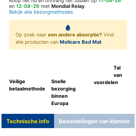
Koop het nu
en ontvang het
tussen op
11-08-26
en
12-08-26
met
Mondial Relay
.
Bekijk alle bezorgmethodes
Op zoek naar
een andere absorptie?
Vind
alle producten van
Molicare Bed Mat
Tal
van
Veilige
Snelle
voordelen
betaalmethode
bezorging
binnen
Europa
Technische info
Beoordelingen van klanten