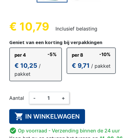
€ 10,79
Inclusief belasting
Geniet van een korting bij verpakkingen
-5%
-10%
per 4
per 8
€ 10,25
€ 9,71
/
/ pakket
pakket
Aantal
-
+

IN WINKELWAGEN

Op voorraad
- Verzending binnen de 24 uur