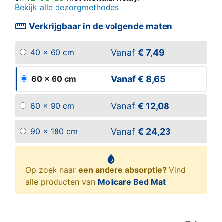
Bekijk alle bezorgmethodes
straighten
Verkrijgbaar in de volgende maten
Vanaf
€ 7,49
40 x 60 cm
Vanaf
€ 8,65
60 x 60 cm
Vanaf
€ 12,08
60 x 90 cm
Vanaf
€ 24,23
90 x 180 cm
Op zoek naar
een andere absorptie?
Vind
alle producten van
Molicare Bed Mat