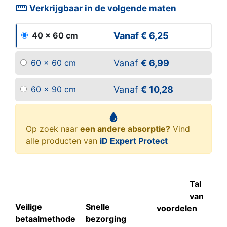
straighten
Verkrijgbaar in de volgende maten
Vanaf
€ 6,25
40 x 60 cm
Vanaf
€ 6,99
60 x 60 cm
Vanaf
€ 10,28
60 x 90 cm
Op zoek naar
een andere absorptie?
Vind
alle producten van
iD Expert Protect
Tal
van
Veilige
Snelle
voordelen
betaalmethode
bezorging