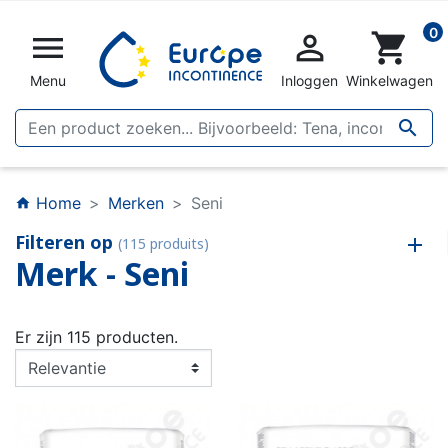
0


shopping_cart
Menu
Inloggen
Winkelwagen

Home
Merken
Seni
home
Filteren op
(115 produits)
Merk - Seni
Er zijn 115 producten.