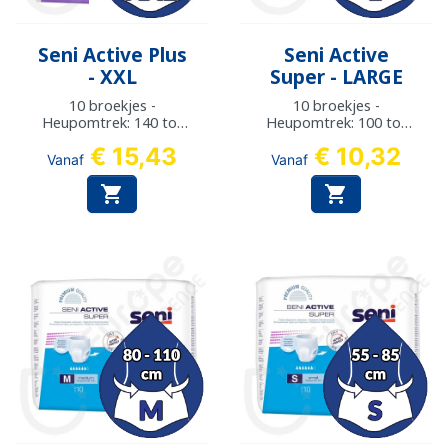
Seni Active Plus
Seni Active
- XXL
Super - LARGE
10 broekjes -
10 broekjes -
Heupomtrek: 140 tot
Heupomtrek: 100 tot
190 cm
135 cm
€ 15,43
€ 10,32
Vanaf
Vanaf

