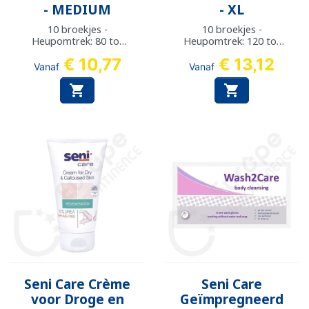
- MEDIUM
- XL
10 broekjes -
10 broekjes -
Heupomtrek: 80 tot
Heupomtrek: 120 tot
110 cm
160 cm
€ 10,77
€ 13,12
Vanaf
Vanaf


Seni Care Crème
Seni Care
voor Droge en
Geïmpregneerd