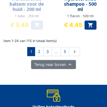
balsem voor de
shampoo - 500
huid - 200 ml
ml
1 tube - 250 ml
1 flacon - 500 ml
€ 5,40
€ 4,45


Prijs
Prijs
Item 1-24 van 115 in totaal item(s)
Volgende
1
2
3
…
5


Terug naar boven
Veilige betaalmethode