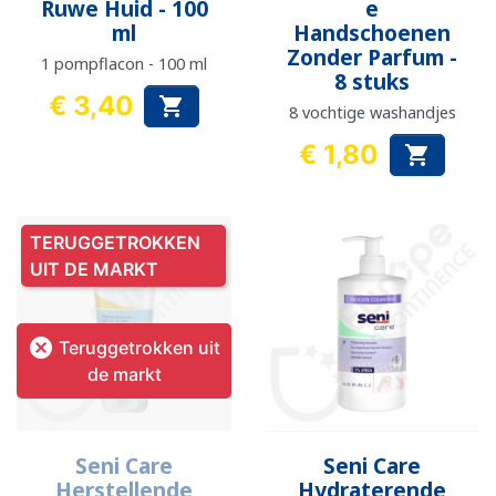
Ruwe Huid - 100
e
ml
Handschoenen
Zonder Parfum -
1 pompflacon - 100 ml
8 stuks
€ 3,40

8 vochtige washandjes
Prijs
€ 1,80

Prijs
TERUGGETROKKEN
UIT DE MARKT

Teruggetrokken uit
de markt
Seni Care
Seni Care
Herstellende
Hydraterende