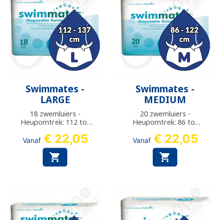
Swimmates -
Swimmates -
LARGE
MEDIUM
18 zwemluiers -
20 zwemluiers -
Heupomtrek: 112 tot
Heupomtrek: 86 tot
137 cm
122 cm
€ 22,05
€ 22,05
Vanaf
Vanaf

