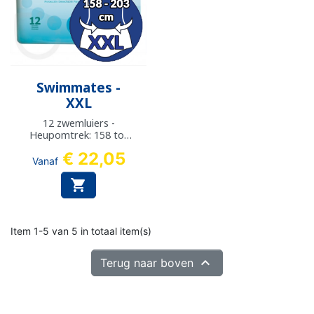
Swimmates -
XXL
12 zwemluiers -
Heupomtrek: 158 tot
203 cm
€ 22,05
Vanaf

Item 1-5 van 5 in totaal item(s)

Terug naar boven