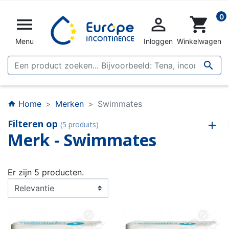
0


shopping_cart
Menu
Inloggen
Winkelwagen

Home
Merken
Swimmates
home
Filteren op
(5 produits)
Merk - Swimmates
Er zijn 5 producten.